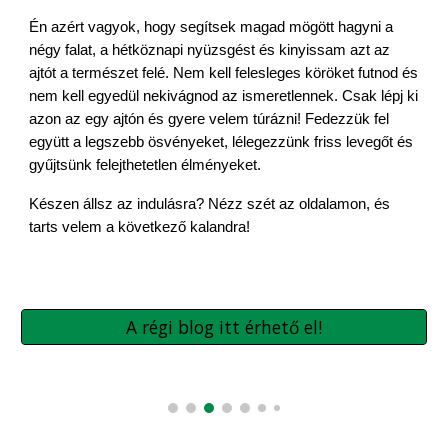
Én
azért vagyok, hogy segítsek magad mögött hagyni a
négy falat, a hétköznapi nyüzsgést és kinyissam azt az
ajtót a természet felé. Nem kell felesleges köröket futnod és
nem kell egyedül nekivágnod az ismeretlennek. Csak lépj ki
azon az egy ajtón és gyere velem túrázni! Fedezzük fel
együtt a legszebb ösvényeket, lélegezzünk friss levegőt és
gyűjtsünk felejthetetlen élményeket.
Készen állsz az indulásra? Nézz szét az oldalamon, és
tarts velem a következő kalandra!
A régi blog itt érhető el!