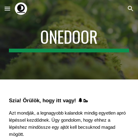
Skip to main content
Skip to navigation
ONEDOOR
Szia! Örülök, hogy itt vagy! 🌲🥾
A
zt mondják, a legnagyobb kalandok mindig egyetlen apró
lépéssel kezdődnek. Úgy gondolom, hogy ehhez a
lépéshez mindössze egy ajtót kell becsuknod magad
mögött.