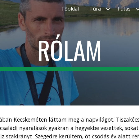
Főoldal
Túra
Futás
ip to main content
Skip to navigat
RÓLAM
osában Kecskeméten láttam meg a napvilágot, Tiszakécs
saládi nyaralások gyakran a hegyekbe vezettek, sokat
jz szakirányt. Szegedre kerültem, öt csodás év alatt r