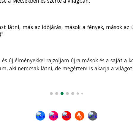
zése a Mecsekben és szerte a világban.
 látni, más az időjárás, mások a fények, mások az ú
)"
és új élményekkel rajzoljam újra mások és a saját a 
, aki nemcsak látni, de megérteni is akarja a világot