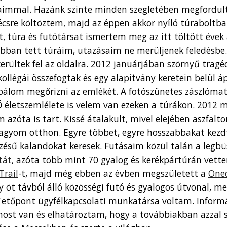
aimmal. Hazánk szinte minden szegletében megfordult
Pécsre költöztem, majd az éppen akkor nyíló túrabol
, túra és futótársat ismertem meg az itt töltött évek 
bban tett túráim, utazásaim ne merüljenek feledésbe.
erültek fel
az oldalra. 2012 januárjában szörnyű tra
kollégái összefogtak és egy alapítvány keretein belül á
óbálom megőrizni az emlékét. A fotószünetes zászl
Ő életszemlélete is velem van ezeken a túrákon. 2012 m
m azóta is tart. Kissé átalakult, mivel elejében aszfal
yom otthon. Egyre többet, egyre hosszabbakat kezdte
ezésű kalandokat kerese
k
. Futásaim közül talán a legb
tát
,
azóta több mint 70 gyalog és kerékpártúrán vette
Trail
-t, majd még ebben az évben megszületett a
Oned
 öt távból álló közösségi futó és gyalogos útvonal, mel
Tetőpont ügyfélkapcsolati munkatársa voltam. Informác
most van és elhatároztam, hogy a továbbiakban azzal s