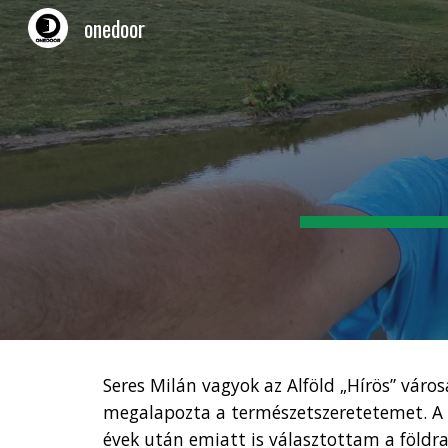
onedoor
Sk
Seres Milán vagyok az Alföld „Hírös” vár
megalapozta a természetszeretetemet. A c
évek után emiatt is választottam a földra