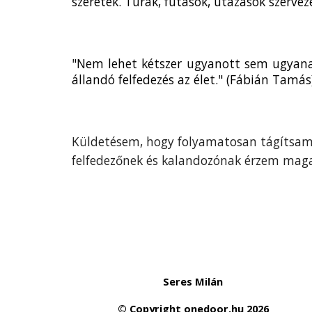
szeretek. Túrák, futások, utazások szerve
"Nem lehet kétszer ugyanott sem ugyanazt
állandó felfedezés az élet." (Fábián Tamás
Küldetésem, hogy folyamatosan tágítsam 
felfedezőnek és kalandozónak érzem magam
Seres Milán
© Copyright
onedoor.hu
2026