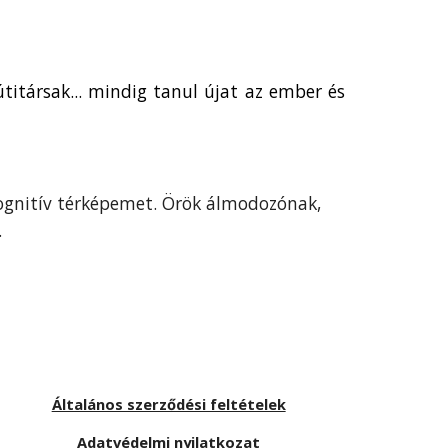
titársak... mindig tanul újat az ember és
kognitív térképemet. Örök álmodozónak,
.
Általános szerződési feltételek
Adatvédelmi nyilatkozat