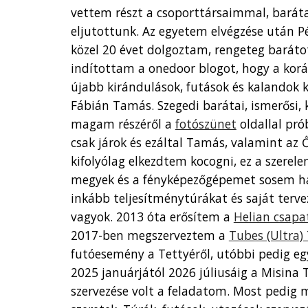
vettem részt a csoporttársaimmal, barát
eljutottunk. Az egyetem elvégzése után 
közel 20 évet dolgoztam, rengeteg barátot
indítottam a onedoor blogot, hogy a korá
újabb kirándulások, futások és kalandok k
Fábián Tamás. Szegedi barátai, ismerősi, 
magam részéről a
fotószünet
oldallal pr
csak járok és ezáltal Tamás, valamint az 
kifolyólag elkezdtem kocogni, ez a szerele
megyek és a fényképezőgépemet sosem hag
inkább teljesítménytúrák
at
és saját terv
vagyok.
2013 óta
erősítem
a
Helian csapa
2017-ben megszerveztem a
Tubes (Ultra) 
futóesemény a Tettyéről, utóbbi pedig egy
2025 januárjától 2026 júliusáig a Misina 
szervezése volt a feladatom. Most pedig 