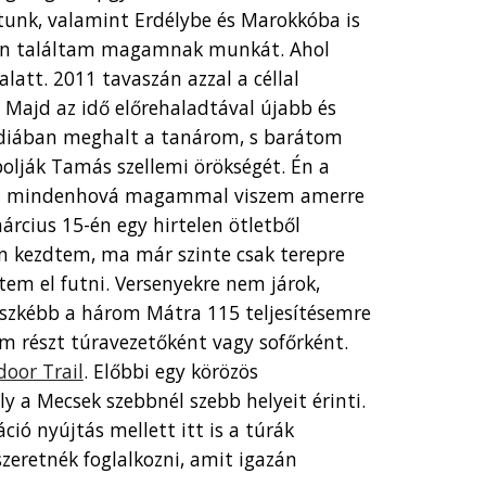
unk, valamint Erdélybe és Marokkóba is
tban találtam magamnak munkát. Ahol
alatt.
2011 tavaszán azzal a céllal
 Majd az idő előrehaladtával újabb és
gédiában meghalt a tanárom, s barátom
polják Tamás szellemi örökségét. Én a
ómat mindenhová magammal viszem amerre
árcius 15-én egy hirtelen ötletből
ton kezdtem, ma már szinte csak terepre
m el futni. Versenyekre nem járok,
üszkébb a három Mátra 115 teljesítésemre
m részt túravezetőként vagy sofőrként.
oor Trail
. Előbbi egy körözös
y a Mecsek szebbnél szebb helyeit érinti.
ió nyújtás mellett itt is a túrák
zeretnék foglalkozni, amit igazán