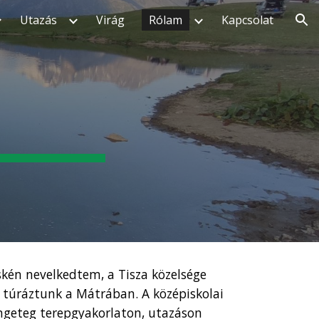
Utazás
Virág
Rólam
Kapcsolat
ion
kén nevelkedtem, a Tisza közelsége
 túráztunk a Mátrában. A középiskolai
engeteg terepgyakorlaton, utazáson