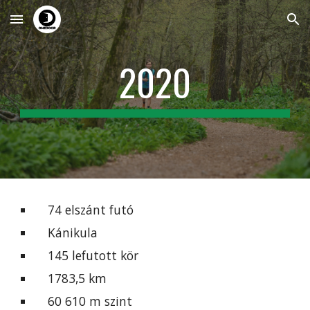
Skip to main content
Skip to navigation
2020
74 elszánt futó
Kánikula
145 lefutott kör
1783,5 km
60 610 m szint